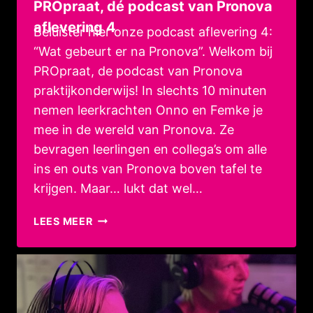
PROpraat, dé podcast van Pronova
aflevering 4
Beluister hier onze podcast aflevering 4:
“Wat gebeurt er na Pronova”. Welkom bij
PROpraat, de podcast van Pronova
praktijkonderwijs! In slechts 10 minuten
nemen leerkrachten Onno en Femke je
mee in de wereld van Pronova. Ze
bevragen leerlingen en collega’s om alle
ins en outs van Pronova boven tafel te
krijgen. Maar… lukt dat wel…
PROPRAAT,
LEES MEER
DÉ
PODCAST
VAN
PRONOVA
AFLEVERING