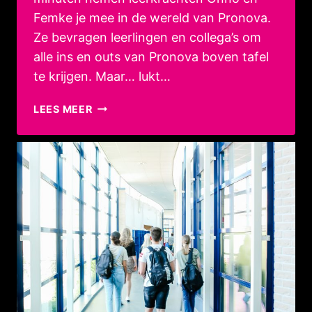
Femke je mee in de wereld van Pronova.
Ze bevragen leerlingen en collega’s om
alle ins en outs van Pronova boven tafel
te krijgen. Maar… lukt…
PROPRAAT,
LEES MEER
DÉ
PODCAST
VAN
PRONOVA