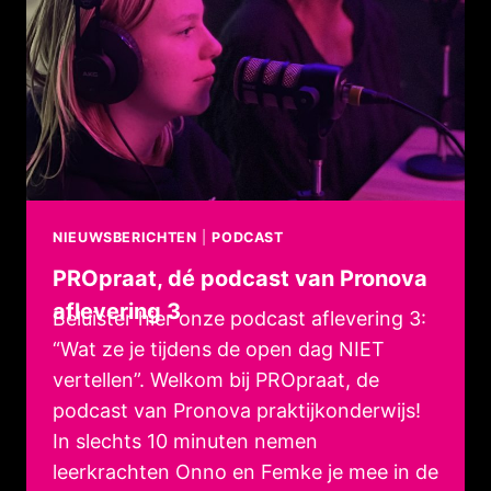
4
NIEUWSBERICHTEN
|
PODCAST
PROpraat, dé podcast van Pronova
aflevering 3
Beluister hier onze podcast aflevering 3:
“Wat ze je tijdens de open dag NIET
vertellen”. Welkom bij PROpraat, de
podcast van Pronova praktijkonderwijs!
In slechts 10 minuten nemen
leerkrachten Onno en Femke je mee in de