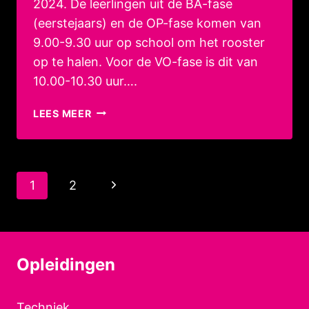
2024. De leerlingen uit de BA-fase
(eerstejaars) en de OP-fase komen van
9.00-9.30 uur op school om het rooster
op te halen. Voor de VO-fase is dit van
10.00-10.30 uur….
EERSTE
LEES MEER
SCHOOLDAG
2024-
2025
Paginanavigatie
Volgende
1
2
pagina
Opleidingen
Techniek