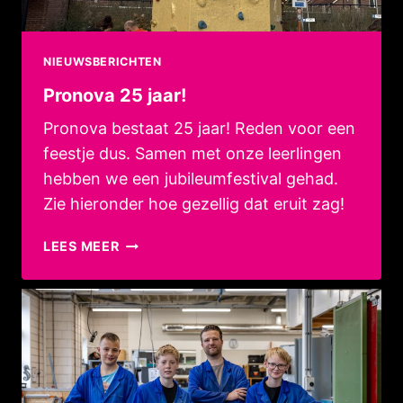
NIEUWSBERICHTEN
Pronova 25 jaar!
Pronova bestaat 25 jaar! Reden voor een
feestje dus. Samen met onze leerlingen
hebben we een jubileumfestival gehad.
Zie hieronder hoe gezellig dat eruit zag!
PRONOVA
LEES MEER
25
JAAR!