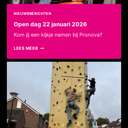
NIEUWSBERICHTEN
Open dag 22 januari 2026
Kom jij een kijkje nemen bij Pronova?
OPEN
LEES MEER
DAG
22
JANUARI
2026