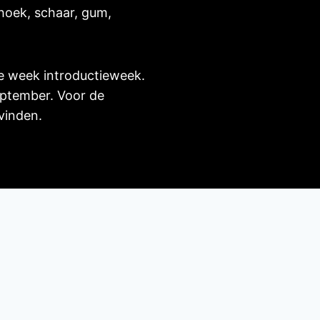
ehoek, schaar, gum,
de week introductieweek.
eptember. Voor de
 vinden.
ng
Ouders
ten
Afmelden
/Ziekmelden
Aanspreekpunten