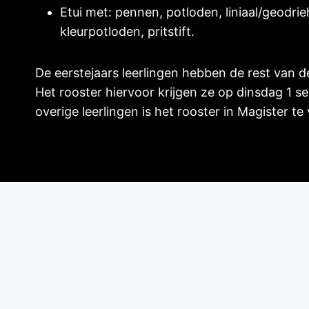
Etui met: pennen, potloden, liniaal/geodri
kleurpotloden, pritstift.
De eerstejaars leerlingen hebben de rest van 
Het rooster hiervoor krijgen ze op dinsdag 1 s
overige leerlingen is het rooster in Magister te
Opleidingen
Leerli
Techniek
Activitei
Groen
Lestijden