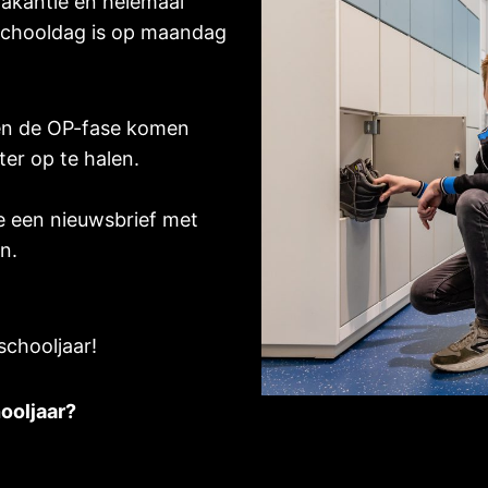
vakantie en helemaal
e schooldag is op maandag
) en de OP-fase komen
er op te halen.
e een nieuwsbrief met
n.
schooljaar!
ooljaar?