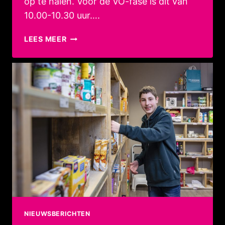
op te halen. Voor de VO-fase is dit van
10.00-10.30 uur….
EERSTE
LEES MEER
SCHOOLDAG
2024-
2025
NIEUWSBERICHTEN